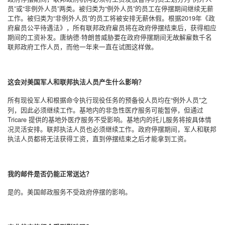
员
”
或
“
非例外人员
”
两类。被归类为
“
例外人员
”
的员工在停摆期间继续无薪
工作。被归类为
“
非例外人员
”
的员工将被安排无薪休假。根据
2019
年《政
府雇员公平待遇法》，所有联邦政府雇员将在政府停摆结束后，获得相应
期间的工资补发。唐纳德
·
特朗普威胁要在政府停摆期间无故解雇数千名
联邦政府工作人员，而他一年来一直在试图这样做。
这会对美国军人和联邦执法人员产生什么影响？
所有现役军人和根据命令执行现役任务的预备役人员均在
“
例外人员
”
之
列，因此必须继续工作。基地内的非急性医疗服务可能暂停，但通过
Tricare
提供的基地外医疗服务不受影响。基地内的托儿服务将按具体情
况灵活安排。联邦执法人员也必须继续工作。政府停摆期间，军人和联邦
执法人员都将无法获得工资，直到停摆结束之后才能拿到工资。
我的邮件是否仍能正常送达？
是的。美国邮政服务不受政府停摆的影响。