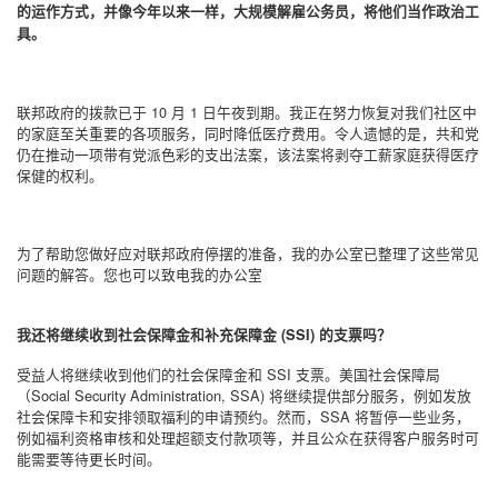
的运作方式，并像今年以来一样，大规模解雇公务员，将他们当作政治工
具。
联邦政府的拨款已于
10
月
1
日午夜到期。我正在努力恢复对我们社区中
的家庭至关重要的各项服务，同时降低医疗费用。令人遗憾的是，共和党
仍在推动一项带有党派色彩的支出法案，该法案将剥夺工薪家庭获得医疗
保健的权利。
为了帮助您做好应对联邦政府停摆的准备，我的办公室已整理了这些常见
问题的解答。您也可以致电我的办公室
我还将继续收到社会保障金和补充保障金
(SSI)
的支票吗？
受益人将继续收到他们的社会保障金和
SSI
支票。美国社会保障局
（
Social Security Administration, SSA)
将继续提供部分服务，例如发放
社会保障卡和安排领取福利的申请预约。然而，
SSA
将暂停一些业务，
例如福利资格审核和处理超额支付款项等，并且公众在获得客户服务时可
能需要等待更长时间。