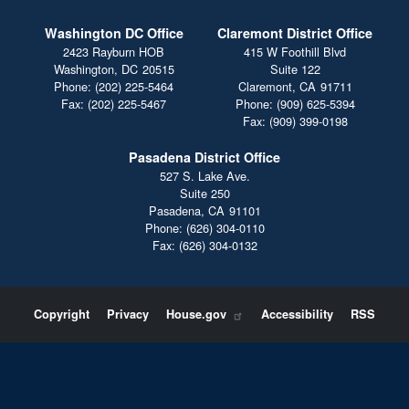
Washington DC Office
Claremont District Office
2423 Rayburn HOB
415 W Foothill Blvd
Washington,
DC
20515
Suite 122
Phone:
(202) 225-5464
Claremont,
CA
91711
Fax:
(202) 225-5467
Phone:
(909) 625-5394
Fax:
(909) 399-0198
Pasadena District Office
527 S. Lake Ave.
Suite 250
Pasadena,
CA
91101
Phone:
(626) 304-0110
Fax:
(626) 304-0132
Copyright
Privacy
House.gov
Accessibility
RSS